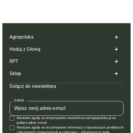
Agropolska
Hoduj z Głową
Redakcja
RPT
Reklama
Hoduj z głową bydło
Sklep
Tagi
Hoduj z głową świnie
Redakcja
Dołącz do newslettera
Mapa serwisu
Prenumerata
Prenumerata
Czasopisma i prenumerata
Kontakt
Redakcja
Reklama
Książki
E-MAIL
Regulamin
Kontakt
Kontakt
Regulamin
Wyrażam zgodę na otrzymywanie newslettera od Agropolska.pl na
Polityka prywatności
Reklama
Krzyżówki
podany adres e-mail.
Wyrażam zgodę na otrzymywanie informacji o najnowszych produktach
i dostępnych rozwiązaniach w rolnictwie – informacje te będą