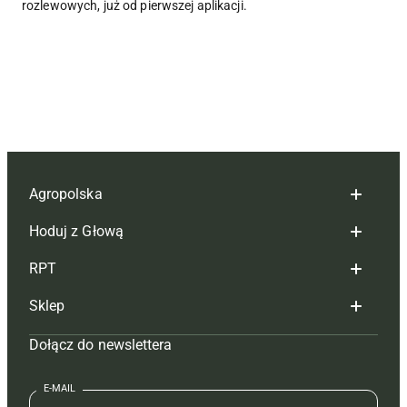
rozlewowych, już od pierwszej aplikacji.
Agropolska
Hoduj z Głową
Redakcja
RPT
Reklama
Hoduj z głową bydło
Sklep
Tagi
Hoduj z głową świnie
Redakcja
Dołącz do newslettera
Mapa serwisu
Prenumerata
Prenumerata
Czasopisma i prenumerata
Kontakt
Redakcja
Reklama
Książki
E-MAIL