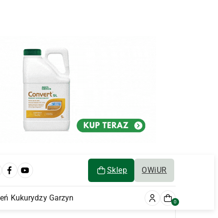
Sklep
OWiUR
ień Kukurydzy Garzyn
0