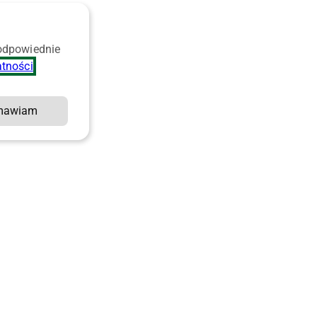
 odpowiednie
atności
.
mawiam