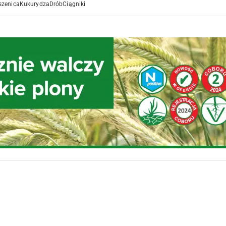
szenica
Kukurydza
Drób
Ciągniki