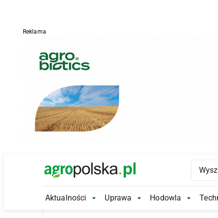
Reklama
Main Logo
Aktualności
Uprawa
Hodowla
Techn
Aktualności Submenu
Uprawa Submenu
Hodowl