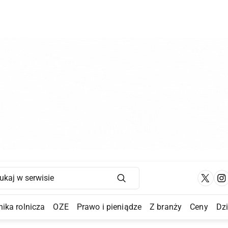
Main Navigation
ika rolnicza
OZE
Prawo i pieniądze
Z branży
Ceny
Dz
a Submenu