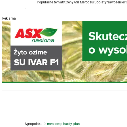
Popularne tematy:
Ceny
ASF
Mercosur
Dopłaty
Nawożenie
P
Reklama
Agropolska
mescomp hardy plus