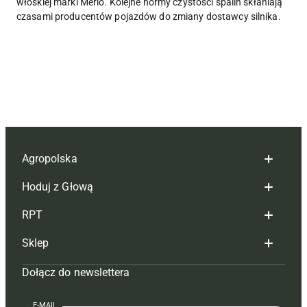
włoskiej marki Merlo. Kolejne normy czystości spalin skłaniają
czasami producentów pojazdów do zmiany dostawcy silnika.
Agropolska
Hoduj z Głową
Redakcja
RPT
Reklama
Hoduj z głową bydło
Sklep
Tagi
Hoduj z głową świnie
Redakcja
Dołącz do newslettera
Mapa serwisu
Prenumerata
Prenumerata
Czasopisma i prenumerata
Kontakt
Redakcja
Reklama
Książki
E-MAIL