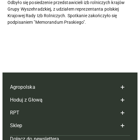
Odbyło się posiedzenie przedstawicieli izb rolniczych krajów
Grupy Wyszehradzkiej, z udziałem reprezentanta polskiej
Krajowej Rady Izb Rolniczych. Spotkanie zakończyło się
podpisaniem "Memorandum Praskiego".
Agropolska
Hoduj z Głową
Redakcja
RPT
Reklama
Hoduj z głową bydło
Sklep
Tagi
Hoduj z głową świnie
Redakcja
Dołącz do newslettera
Mapa serwisu