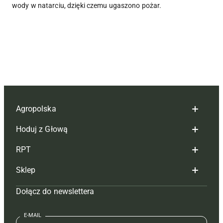
wody w natarciu, dzięki czemu ugaszono pożar.
Agropolska
Hoduj z Głową
Redakcja
RPT
Reklama
Hoduj z głową bydło
Sklep
Tagi
Hoduj z głową świnie
Redakcja
Dołącz do newslettera
Mapa serwisu
Prenumerata
Prenumerata
Czasopisma i prenumerata
Kontakt
Redakcja
Reklama
Książki
E-MAIL