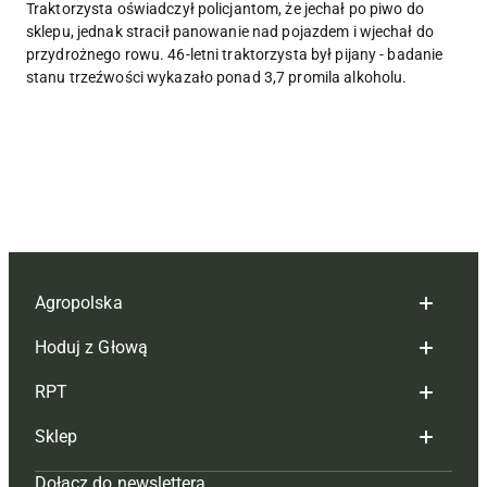
Traktorzysta oświadczył policjantom, że jechał po piwo do
sklepu, jednak stracił panowanie nad pojazdem i wjechał do
przydrożnego rowu. 46-letni traktorzysta był pijany - badanie
stanu trzeźwości wykazało ponad 3,7 promila alkoholu.
Agropolska
Hoduj z Głową
Redakcja
RPT
Reklama
Hoduj z głową bydło
Sklep
Tagi
Hoduj z głową świnie
Redakcja
Dołącz do newslettera
Mapa serwisu