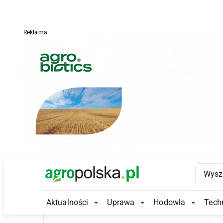
Reklama
Main Logo
Aktualności
Uprawa
Hodowla
Techn
Aktualności Submenu
Uprawa Submenu
Hodowl