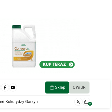
Sklep
OWiUR
ień Kukurydzy Garzyn
0