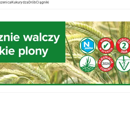
szenica
Kukurydza
Drób
Ciągniki