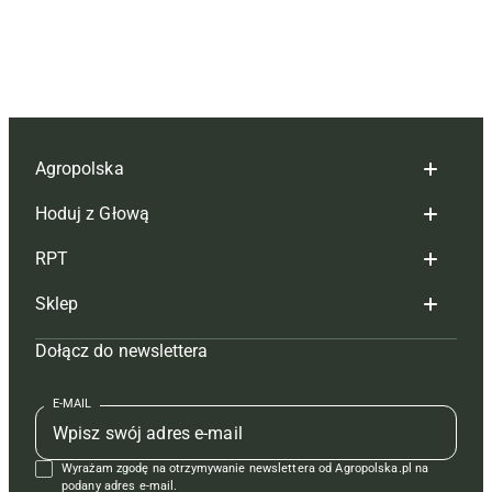
Agropolska
Hoduj z Głową
Redakcja
RPT
Reklama
Hoduj z głową bydło
Sklep
Tagi
Hoduj z głową świnie
Redakcja
Dołącz do newslettera
Mapa serwisu
Prenumerata
Prenumerata
Czasopisma i prenumerata
Kontakt
Redakcja
Reklama
Książki
E-MAIL
Regulamin
Kontakt
Kontakt
Regulamin
Wyrażam zgodę na otrzymywanie newslettera od Agropolska.pl na
Polityka prywatności
Reklama
Krzyżówki
podany adres e-mail.