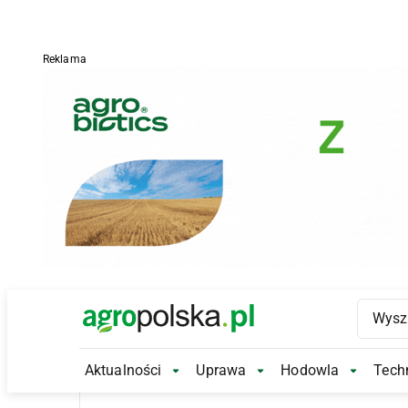
Reklama
Main Logo
Aktualności
Uprawa
Hodowla
Techn
Aktualności Submenu
Uprawa Submenu
Hodowl