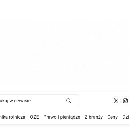
Main Navigation
ika rolnicza
OZE
Prawo i pieniądze
Z branży
Ceny
Dz
a Submenu