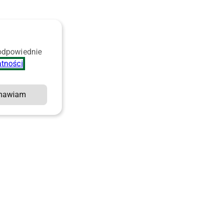
 odpowiednie
atności
.
mawiam