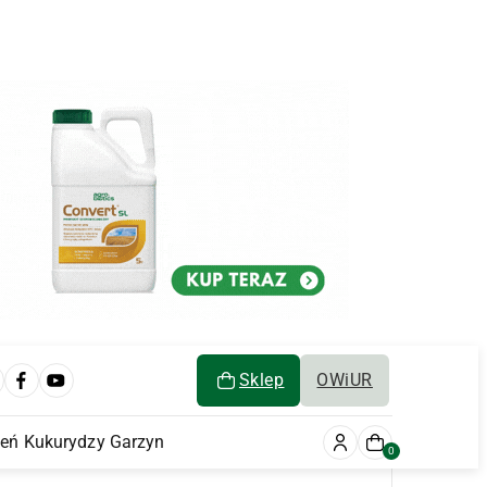
Sklep
OWiUR
ień Kukurydzy Garzyn
0