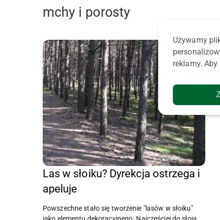
mchy i porosty
Używamy plik
personalizow
reklamy. Aby 
Las w słoiku? Dyrekcja ostrzega i
apeluje
Powszechne stało się tworzenie "lasów w słoiku"
jako elementu dekoracyjnego. Najczęściej do słoja