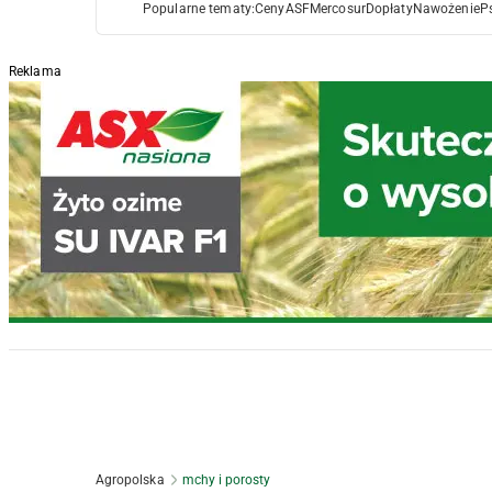
Popularne tematy:
Ceny
ASF
Mercosur
Dopłaty
Nawożenie
P
Reklama
Agropolska
mchy i porosty