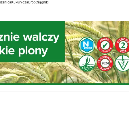
szenica
Kukurydza
Drób
Ciągniki