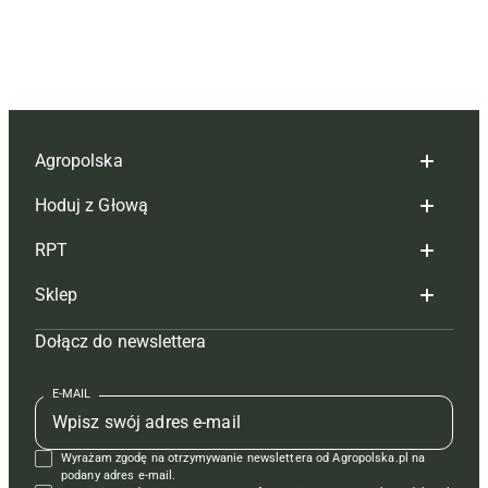
Agropolska
Hoduj z Głową
Redakcja
RPT
Reklama
Hoduj z głową bydło
Sklep
Tagi
Hoduj z głową świnie
Redakcja
Dołącz do newslettera
Mapa serwisu
Prenumerata
Prenumerata
Czasopisma i prenumerata
Kontakt
Redakcja
Reklama
Książki
E-MAIL
Regulamin
Kontakt
Kontakt
Regulamin
Wyrażam zgodę na otrzymywanie newslettera od Agropolska.pl na
Polityka prywatności
Reklama
Krzyżówki
podany adres e-mail.