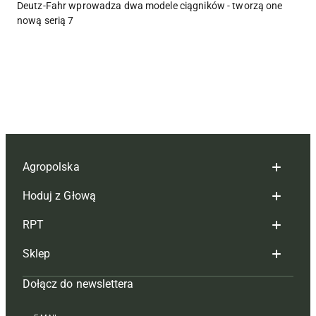
Deutz-Fahr wprowadza dwa modele ciągników - tworzą one
nową serią 7
Agropolska
Hoduj z Głową
Redakcja
RPT
Reklama
Hoduj z głową bydło
Sklep
Tagi
Hoduj z głową świnie
Redakcja
Dołącz do newslettera
Mapa serwisu
Prenumerata
Prenumerata
Czasopisma i prenumerata
Kontakt
Redakcja
Reklama