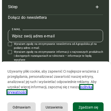
Sklep
Tagi
Hoduj z głową świnie
Redakcja
Dołącz do newslettera
Mapa serwisu
Prenumerata
Prenumerata
Czasopisma i prenumerata
Kontakt
Redakcja
Reklama
Książki
E-MAIL
Regulamin
Kontakt
Kontakt
Regulamin
Wyrażam zgodę na otrzymywanie newslettera od Agropolska.pl na
Polityka prywatności
Reklama
Krzyżówki
podany adres e-mail.
Wyrażam zgodę na otrzymywanie informacji o najnowszych produktach
i dostępnych rozwiązaniach w rolnictwie – informacje te będą
wysyłane
od APRA sp. z o.o. w imieniu partnerów.
Używamy pliki cookie, aby zapewnić Ci najlepsze wrażenia z
przeglądania, personalizować zawartość naszej witryny,
analizować jej ruch i wyświetlać odpowiednie reklamy. Aby
uzyskać więcej informacji, zapoznaj się z naszą
polityką
prywatności
.
Odmawiam
Ustawienia
Zgadzam się
Copyright © 2026 Agencja Promocji Rolnictwa i Agrobiznesu APRA