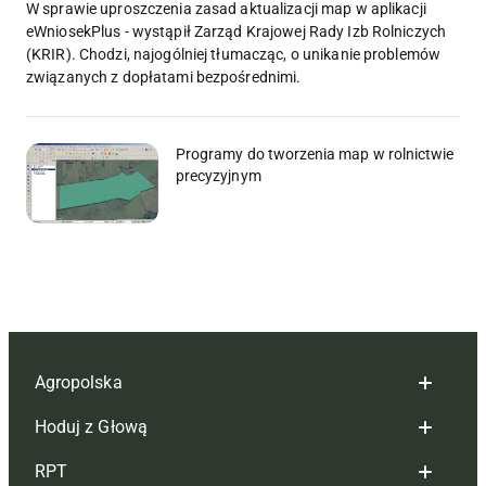
W sprawie uproszczenia zasad aktualizacji map w aplikacji
eWniosekPlus - wystąpił Zarząd Krajowej Rady Izb Rolniczych
(KRIR). Chodzi, najogólniej tłumacząc, o unikanie problemów
związanych z dopłatami bezpośrednimi.
Programy do tworzenia map w rolnictwie
precyzyjnym
Agropolska
Hoduj z Głową
Redakcja
RPT
Reklama
Hoduj z głową bydło