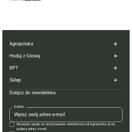
Agropolska
Hoduj z Głową
Redakcja
RPT
Reklama
Hoduj z głową bydło
Sklep
Tagi
Hoduj z głową świnie
Redakcja
Dołącz do newslettera
Mapa serwisu
Prenumerata
Prenumerata
Czasopisma i prenumerata
Kontakt
Redakcja
Reklama
Książki
E-MAIL
Regulamin
Kontakt
Kontakt
Regulamin
Wyrażam zgodę na otrzymywanie newslettera od Agropolska.pl na
Polityka prywatności
Reklama
Krzyżówki
podany adres e-mail.