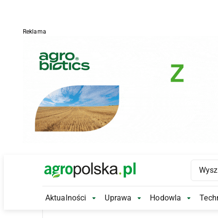
Reklama
Main Logo
Aktualności
Uprawa
Hodowla
Techn
Aktualności Submenu
Uprawa Submenu
Hodowl