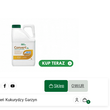
Sklep
OWiUR
ień Kukurydzy Garzyn
0