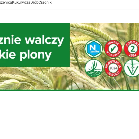
szenica
Kukurydza
Drób
Ciągniki