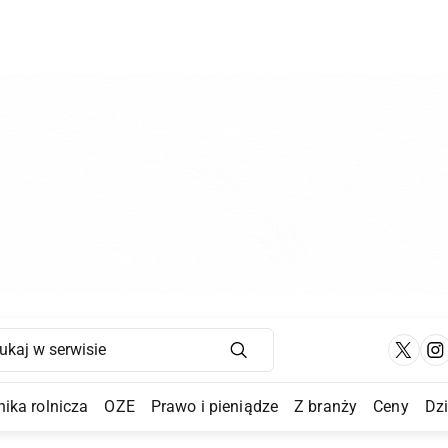
Main Navigation
ika rolnicza
OZE
Prawo i pieniądze
Z branży
Ceny
Dz
a Submenu