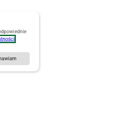
 odpowiednie
atności
.
mawiam