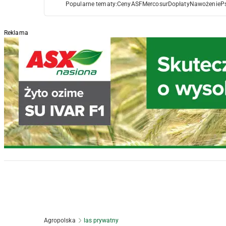
Popularne tematy:
Ceny
ASF
Mercosur
Dopłaty
Nawożenie
P
Reklama
Agropolska
las prywatny