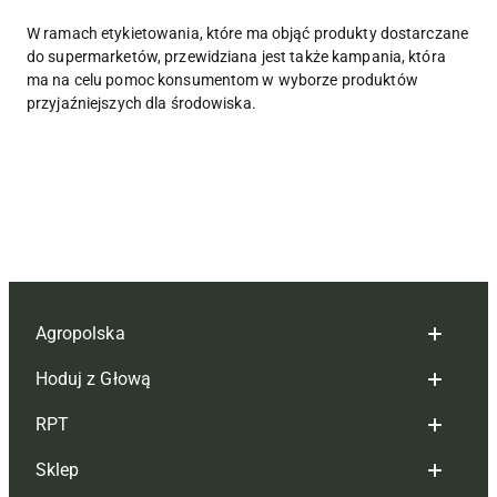
W ramach etykietowania, które ma objąć produkty dostarczane
do supermarketów, przewidziana jest także kampania, która
ma na celu pomoc konsumentom w wyborze produktów
przyjaźniejszych dla środowiska.
Agropolska
Hoduj z Głową
Redakcja
RPT
Reklama
Hoduj z głową bydło
Sklep
Tagi
Hoduj z głową świnie
Redakcja