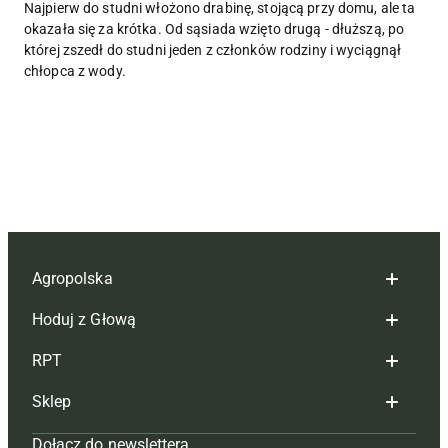
Najpierw do studni włożono drabinę, stojącą przy domu, ale ta
okazała się za krótka. Od sąsiada wzięto drugą - dłuższą, po
której zszedł do studni jeden z członków rodziny i wyciągnął
chłopca z wody.
Agropolska
Hoduj z Głową
Redakcja
RPT
Reklama
Hoduj z głową bydło
Sklep
Tagi
Hoduj z głową świnie
Redakcja
Dołącz do newslettera
Mapa serwisu