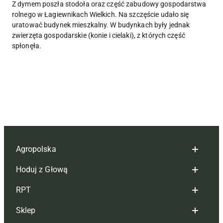
Z dymem poszła stodoła oraz część zabudowy gospodarstwa
rolnego w Łagiewnikach Wielkich. Na szczęście udało się
uratować budynek mieszkalny. W budynkach były jednak
zwierzęta gospodarskie (konie i cielaki), z których część
spłonęła.
Agropolska
Hoduj z Głową
Redakcja
RPT
Reklama
Hoduj z głową bydło
Sklep
Tagi
Hoduj z głową świnie
Redakcja