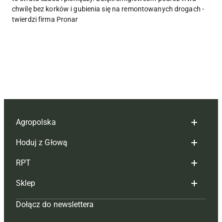
chwilę bez korków i gubienia się na remontowanych drogach -
twierdzi firma Pronar
Agropolska
Hoduj z Głową
Redakcja
RPT
Reklama
Hoduj z głową bydło
Sklep
Tagi
Hoduj z głową świnie
Redakcja
Dołącz do newslettera
Mapa serwisu
Prenumerata
Prenumerata
Czasopisma i prenumerata