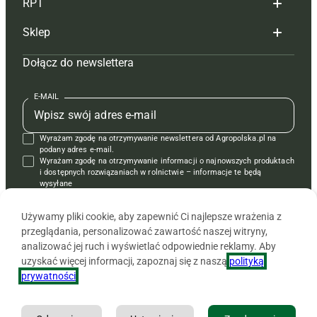
RPT
Reklama
Hoduj z głową bydło
Sklep
Tagi
Hoduj z głową świnie
Redakcja
Dołącz do newslettera
Mapa serwisu
Prenumerata
Prenumerata
Czasopisma i prenumerata
Kontakt
Redakcja
Reklama
Książki
E-MAIL
Regulamin
Kontakt
Kontakt
Regulamin
Wyrażam zgodę na otrzymywanie newslettera od Agropolska.pl na
Polityka prywatności
Reklama
Krzyżówki
podany adres e-mail.
Wyrażam zgodę na otrzymywanie informacji o najnowszych produktach
i dostępnych rozwiązaniach w rolnictwie – informacje te będą
wysyłane
od APRA sp. z o.o. w imieniu partnerów.
Używamy pliki cookie, aby zapewnić Ci najlepsze wrażenia z
przeglądania, personalizować zawartość naszej witryny,
analizować jej ruch i wyświetlać odpowiednie reklamy. Aby
uzyskać więcej informacji, zapoznaj się z naszą
polityką
prywatności
.