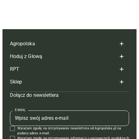
Agropolska
Hoduj z Głową
Redakcja
RPT
Reklama
Hoduj z głową bydło
Sklep
Tagi
Hoduj z głową świnie
Redakcja
Dołącz do newslettera
Mapa serwisu
Prenumerata
Prenumerata
Czasopisma i prenumerata
Kontakt
Redakcja
Reklama
Książki
E-MAIL
Regulamin
Kontakt
Kontakt
Regulamin
Wyrażam zgodę na otrzymywanie newslettera od Agropolska.pl na
Polityka prywatności
Reklama
Krzyżówki
podany adres e-mail.
Wyrażam zgodę na otrzymywanie informacji o najnowszych produktach