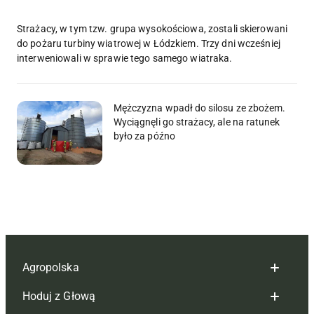
Strażacy, w tym tzw. grupa wysokościowa, zostali skierowani
do pożaru turbiny wiatrowej w Łódzkiem. Trzy dni wcześniej
interweniowali w sprawie tego samego wiatraka.
Mężczyzna wpadł do silosu ze zbożem.
Wyciągnęli go strażacy, ale na ratunek
było za późno
Agropolska
Hoduj z Głową
Redakcja