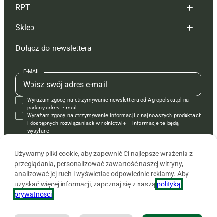
RPT
Reklama
Hoduj z głową bydło
Sklep
Tagi
Hoduj z głową świnie
Redakcja
Dołącz do newslettera
Mapa serwisu
Prenumerata
Prenumerata
Czasopisma i prenumerata
Kontakt
Redakcja
Reklama
Książki
E-MAIL
Regulamin
Kontakt
Kontakt
Regulamin
Wyrażam zgodę na otrzymywanie newslettera od Agropolska.pl na
Polityka prywatności
Reklama
Krzyżówki
podany adres e-mail.
Wyrażam zgodę na otrzymywanie informacji o najnowszych produktach
i dostępnych rozwiązaniach w rolnictwie – informacje te będą
wysyłane
od APRA sp. z o.o. w imieniu partnerów.
Używamy pliki cookie, aby zapewnić Ci najlepsze wrażenia z
przeglądania, personalizować zawartość naszej witryny,
analizować jej ruch i wyświetlać odpowiednie reklamy. Aby
uzyskać więcej informacji, zapoznaj się z naszą
polityką
prywatności
.