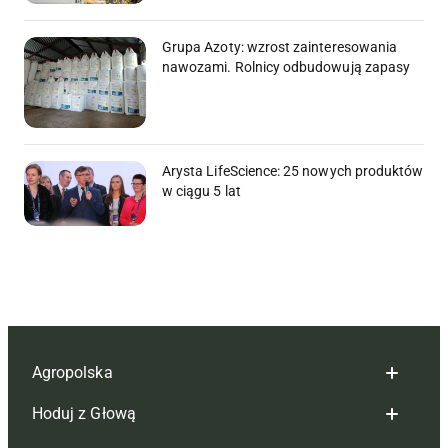
Grupa Azoty: wzrost zainteresowania
nawozami. Rolnicy odbudowują zapasy
Arysta LifeScience: 25 nowych produktów
w ciągu 5 lat
Agropolska
Hoduj z Głową
Redakcja