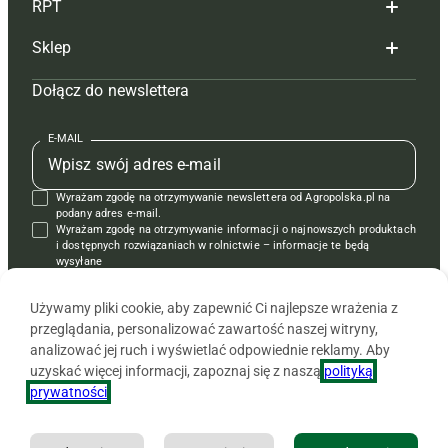
RPT
Reklama
Hoduj z głową bydło
Sklep
Tagi
Hoduj z głową świnie
Redakcja
Dołącz do newslettera
Mapa serwisu
Prenumerata
Prenumerata
Czasopisma i prenumerata
Kontakt
Redakcja
Reklama
Książki
E-MAIL
Regulamin
Kontakt
Kontakt
Regulamin
Wyrażam zgodę na otrzymywanie newslettera od Agropolska.pl na
Polityka prywatności
Reklama
Krzyżówki
podany adres e-mail.
Wyrażam zgodę na otrzymywanie informacji o najnowszych produktach
i dostępnych rozwiązaniach w rolnictwie – informacje te będą
wysyłane
od APRA sp. z o.o. w imieniu partnerów.
Używamy pliki cookie, aby zapewnić Ci najlepsze wrażenia z
przeglądania, personalizować zawartość naszej witryny,
analizować jej ruch i wyświetlać odpowiednie reklamy. Aby
uzyskać więcej informacji, zapoznaj się z naszą
polityką
prywatności
.