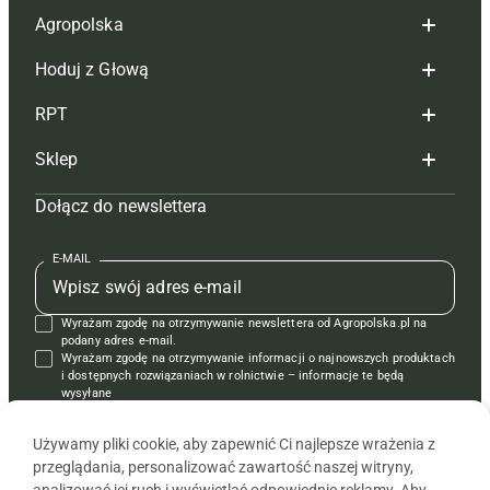
Agropolska
Hoduj z Głową
Redakcja
RPT
Reklama
Hoduj z głową bydło
Sklep
Tagi
Hoduj z głową świnie
Redakcja
Dołącz do newslettera
Mapa serwisu
Prenumerata
Prenumerata
Czasopisma i prenumerata
Kontakt
Redakcja
Reklama
Książki
E-MAIL
Regulamin
Kontakt
Kontakt
Regulamin
Wyrażam zgodę na otrzymywanie newslettera od Agropolska.pl na
Polityka prywatności
Reklama
Krzyżówki
podany adres e-mail.
Wyrażam zgodę na otrzymywanie informacji o najnowszych produktach
i dostępnych rozwiązaniach w rolnictwie – informacje te będą
wysyłane
od APRA sp. z o.o. w imieniu partnerów.
Używamy pliki cookie, aby zapewnić Ci najlepsze wrażenia z
przeglądania, personalizować zawartość naszej witryny,