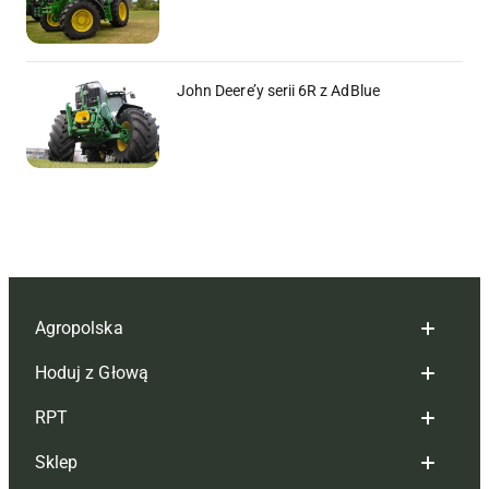
John Deere’y serii 6R z AdBlue
Agropolska
Hoduj z Głową
Redakcja
RPT
Reklama
Hoduj z głową bydło
Sklep
Tagi
Hoduj z głową świnie
Redakcja