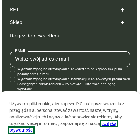
RPT
Reklama
Hoduj z głową bydło
Sklep
Tagi
Hoduj z głową świnie
Redakcja
Dołącz do newslettera
Mapa serwisu
Prenumerata
Prenumerata
Czasopisma i prenumerata
Kontakt
Redakcja
Reklama
Książki
E-MAIL
Regulamin
Kontakt
Kontakt
Regulamin
Wyrażam zgodę na otrzymywanie newslettera od Agropolska.pl na
Polityka prywatności
Reklama
Krzyżówki
podany adres e-mail.
Wyrażam zgodę na otrzymywanie informacji o najnowszych produktach
i dostępnych rozwiązaniach w rolnictwie – informacje te będą
wysyłane
od APRA sp. z o.o. w imieniu partnerów.
Używamy pliki cookie, aby zapewnić Ci najlepsze wrażenia z
przeglądania, personalizować zawartość naszej witryny,
analizować jej ruch i wyświetlać odpowiednie reklamy. Aby
uzyskać więcej informacji, zapoznaj się z naszą
polityką
prywatności
.