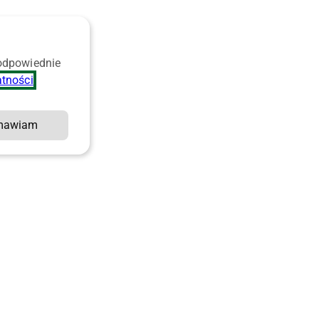
 odpowiednie
atności
.
mawiam