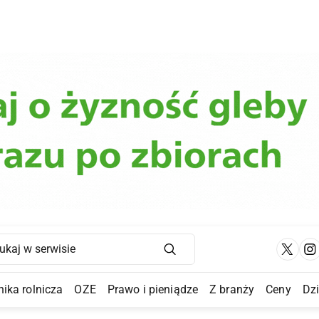
Main Navigation
ika rolnicza
OZE
Prawo i pieniądze
Z branży
Ceny
Dz
a Submenu