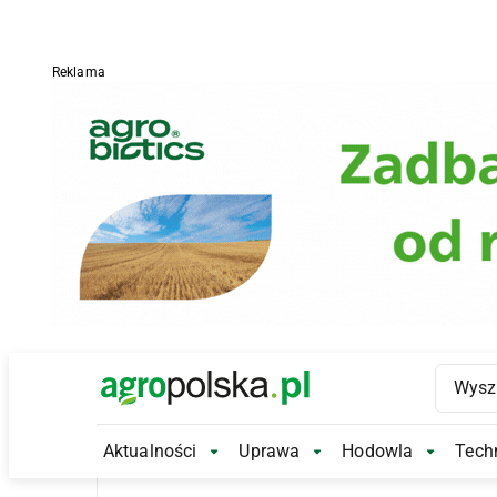
Reklama
Main Logo
Aktualności
Uprawa
Hodowla
Techn
Aktualności Submenu
Uprawa Submenu
Hodowl