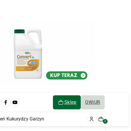
Sklep
OWiUR
ień Kukurydzy Garzyn
0