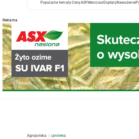
Popularne tematy:
Ceny
ASF
Mercosur
Dopłaty
Nawożenie
P
Reklama
Agropolska
janówka