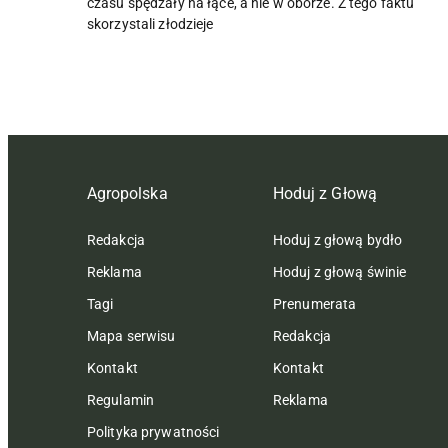
czasu spędzały na łące, a nie w oborze. Z tego faktu
skorzystali złodzieje
Agropolska
Hoduj z Głową
Redakcja
Hoduj z głową bydło
Reklama
Hoduj z głową świnie
Tagi
Prenumerata
Mapa serwisu
Redakcja
Kontakt
Kontakt
Regulamin
Reklama
Polityka prywatności