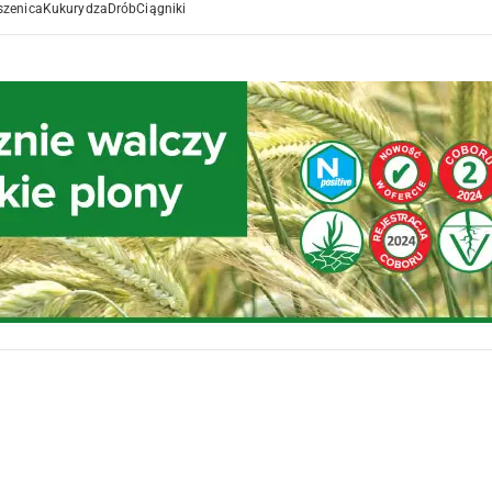
szenica
Kukurydza
Drób
Ciągniki