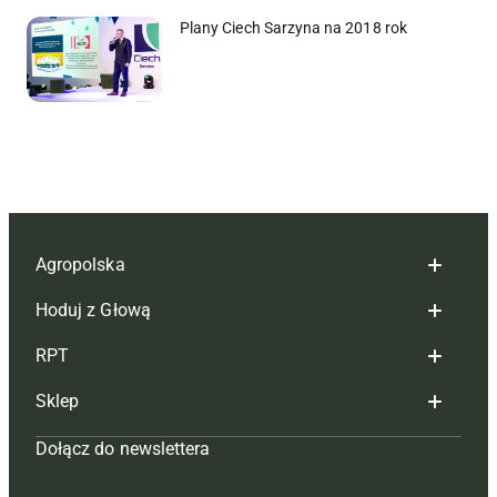
Plany Ciech Sarzyna na 2018 rok
Agropolska
Hoduj z Głową
Redakcja
RPT
Reklama
Hoduj z głową bydło
Sklep
Tagi
Hoduj z głową świnie
Redakcja
Dołącz do newslettera
Mapa serwisu
Prenumerata
Prenumerata
Czasopisma i prenumerata
Kontakt
Redakcja