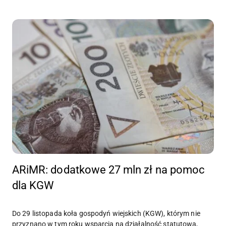
ARiMR: dodatkowe 27 mln zł na pomoc
dla KGW
Do 29 listopada koła gospodyń wiejskich (KGW), którym nie
przyznano w tym roku wsparcia na działalność statutową,