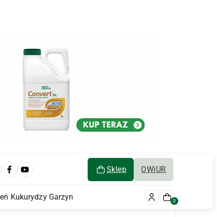
Sklep
OWiUR
ień Kukurydzy Garzyn
0