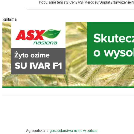
Popularne tematy:
Ceny
ASF
Mercosur
Dopłaty
Nawożenie
P
Reklama
Agropolska
gospodarstwa rolne w polsce