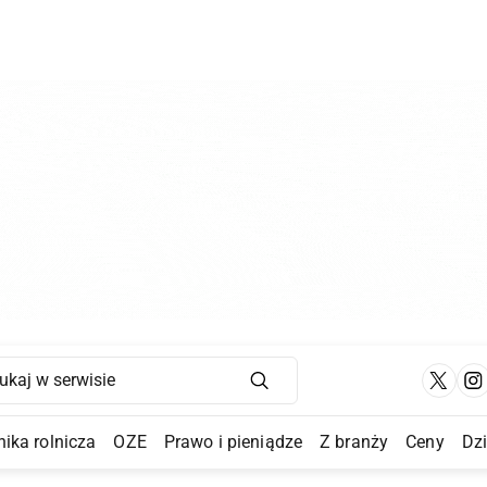
Main Navigation
ika rolnicza
OZE
Prawo i pieniądze
Z branży
Ceny
Dz
a Submenu