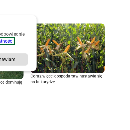
 odpowiednie
atności
.
mawiam
Coraz więcej gospodarstw nastawia się
na kukurydzę
sce dominują