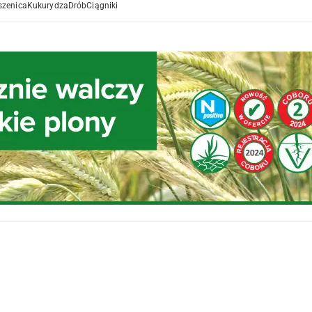
szenica
Kukurydza
Drób
Ciągniki