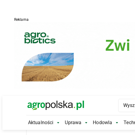
Reklama
Main Logo
Aktualności
Uprawa
Hodowla
Techn
Aktualności Submenu
Uprawa Submenu
Hodowl