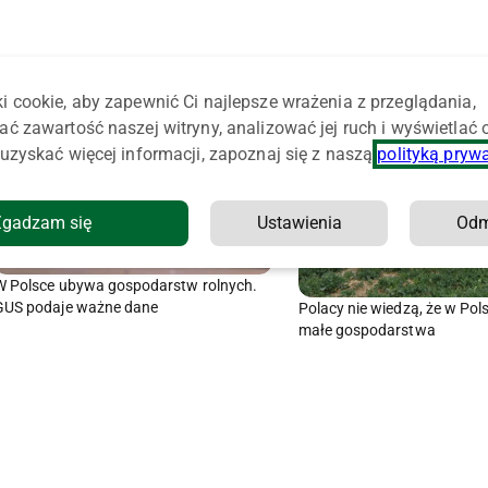
i cookie, aby zapewnić Ci najlepsze wrażenia z przeglądania,
ać zawartość naszej witryny, analizować jej ruch i wyświetlać
uzyskać więcej informacji, zapoznaj się z naszą
polityką pryw
Zgadzam się
Ustawienia
Od
W Polsce ubywa gospodarstw rolnych.
GUS podaje ważne dane
Polacy nie wiedzą, że w Pol
małe gospodarstwa