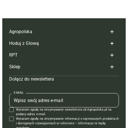
Agropolska
Hoduj z Głową
Redakcja
RPT
Reklama
Hoduj z głową bydło
Sklep
Tagi
Hoduj z głową świnie
Redakcja
Dołącz do newslettera
Mapa serwisu
Prenumerata
Prenumerata
Czasopisma i prenumerata
Kontakt
Redakcja
Reklama
Książki
E-MAIL
Regulamin
Kontakt
Kontakt
Regulamin
Wyrażam zgodę na otrzymywanie newslettera od Agropolska.pl na
Polityka prywatności
Reklama
Krzyżówki
podany adres e-mail.
Wyrażam zgodę na otrzymywanie informacji o najnowszych produktach
i dostępnych rozwiązaniach w rolnictwie – informacje te będą
wysyłane