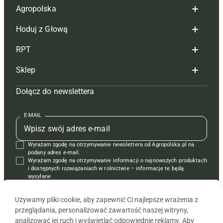
Agropolska
Hoduj z Głową
Redakcja
RPT
Reklama
Hoduj z głową bydło
Sklep
Tagi
Hoduj z głową świnie
Redakcja
Dołącz do newslettera
Mapa serwisu
Prenumerata
Prenumerata
Czasopisma i prenumerata
Kontakt
Redakcja
Reklama
Książki
E-MAIL
Regulamin
Kontakt
Kontakt
Regulamin
Wyrażam zgodę na otrzymywanie newslettera od Agropolska.pl na
Polityka prywatności
Reklama
Krzyżówki
podany adres e-mail.
Wyrażam zgodę na otrzymywanie informacji o najnowszych produktach
i dostępnych rozwiązaniach w rolnictwie – informacje te będą
wysyłane
od APRA sp. z o.o. w imieniu partnerów.
Używamy pliki cookie, aby zapewnić Ci najlepsze wrażenia z
przeglądania, personalizować zawartość naszej witryny,
analizować jej ruch i wyświetlać odpowiednie reklamy. Aby