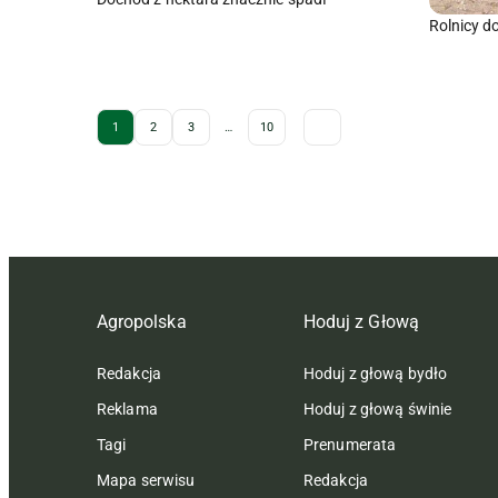
Rolnicy d
Archive Pagination
1
2
3
…
10
Agropolska
Hoduj z Głową
Redakcja
Hoduj z głową bydło
Reklama
Hoduj z głową świnie
Tagi
Prenumerata
Mapa serwisu
Redakcja