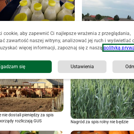
Żywność będzie drożała dużo wolniej
i cookie, aby zapewnić Ci najlepsze wrażenia z przeglądania,
Na wsiach zużywa się mniej
znacznie więcej gazu
ać zawartość naszej witryny, analizować jej ruch i wyświetlać
uzyskać więcej informacji, zapoznaj się z naszą
polityką pryw
Zgadzam się
Ustawienia
Od
nie dostali pieniędzy za spis
morządy rozliczają GUS
Nagród za spis rolny nie będzie