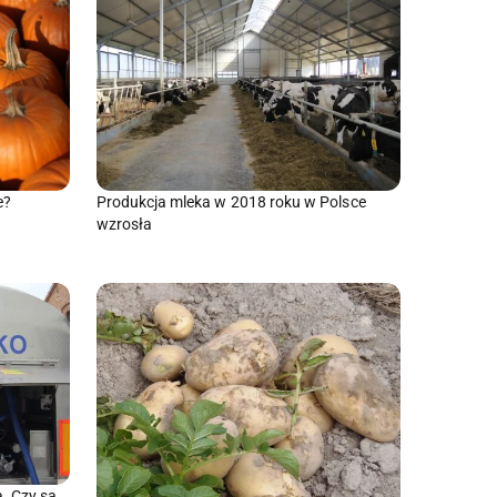
Produkcja mleka w 2018 roku w Polsce
e?
wzrosła
a. Czy są