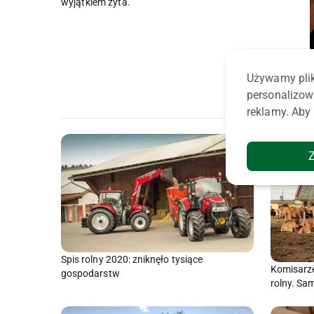
wyjątkiem żyta.
Używamy plik
personalizow
reklamy. Aby 
Spis rolny 2020: zniknęło tysiące
Komisarze 
gospodarstw
rolny. Sa