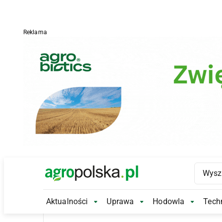
Reklama
Main Logo
Aktualności
Uprawa
Hodowla
Techn
Aktualności Submenu
Uprawa Submenu
Hodowl