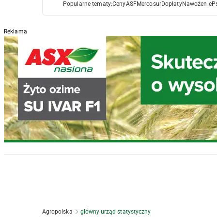
Popularne tematy:
Ceny
ASF
Mercosur
Dopłaty
Nawożenie
P
Reklama
Agropolska
główny urząd statystyczny