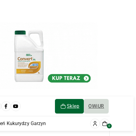
Sklep
OWiUR
ień Kukurydzy Garzyn
0