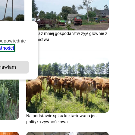
 prądu, a
Coraz mniej gospodarstw żyje głównie z
rolnictwa
 odpowiednie
atności
.
mawiam
Na podstawie spisu kształtowana jest
polityka żywnościowa