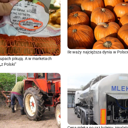
Ile waży najcięższa dynia w Polsc
upach pikują. A w marketach
„z Polski”
Cena mleka po raz kolejny zmalał