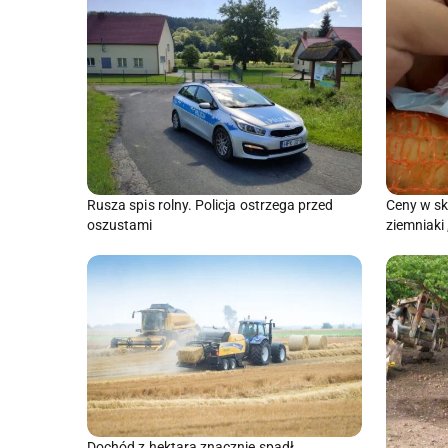
Rusza spis rolny. Policja ostrzega przed
Ceny w sk
oszustami
ziemniaki 
Dochód z hektara znacznie spadł