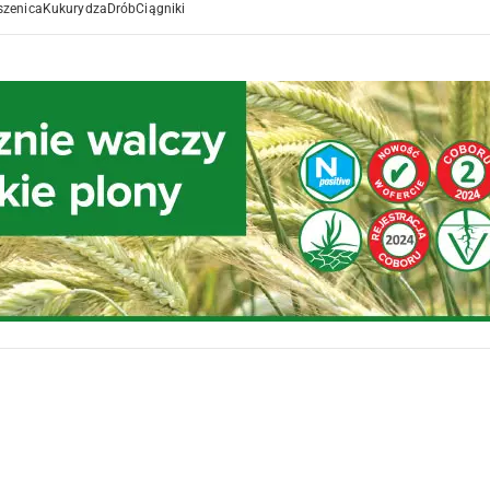
szenica
Kukurydza
Drób
Ciągniki