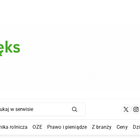
Main Navigation
ika rolnicza
OZE
Prawo i pieniądze
Z branży
Ceny
Dz
a Submenu