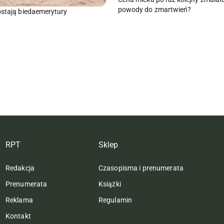
powody do zmartwień?
ostają biedaemerytury
RPT
Sklep
Redakcja
Czasopisma i prenumerata
Prenumerata
Książki
Reklama
Regulamin
Kontakt