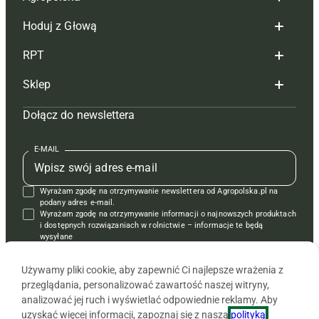
Hoduj z Głową
Redakcja
RPT
Reklama
Hoduj z głową bydło
Sklep
Tagi
Hoduj z głową świnie
Redakcja
Dołącz do newslettera
Mapa serwisu
Prenumerata
Prenumerata
Czasopisma i prenumerata
Kontakt
Redakcja
Reklama
Książki
E-MAIL
Regulamin
Kontakt
Kontakt
Regulamin
Wyrażam zgodę na otrzymywanie newslettera od Agropolska.pl na
Polityka prywatności
Reklama
Krzyżówki
podany adres e-mail.
Wyrażam zgodę na otrzymywanie informacji o najnowszych produktach
i dostępnych rozwiązaniach w rolnictwie – informacje te będą
wysyłane
od APRA sp. z o.o. w imieniu partnerów.
Używamy pliki cookie, aby zapewnić Ci najlepsze wrażenia z
przeglądania, personalizować zawartość naszej witryny,
analizować jej ruch i wyświetlać odpowiednie reklamy. Aby
uzyskać więcej informacji, zapoznaj się z naszą
polityką