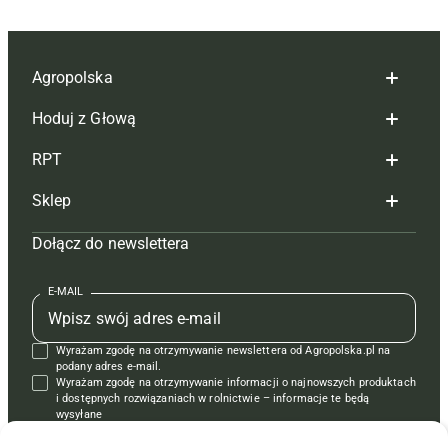
Agropolska
Hoduj z Głową
Redakcja
RPT
Reklama
Hoduj z głową bydło
Sklep
Tagi
Hoduj z głową świnie
Redakcja
Dołącz do newslettera
Mapa serwisu
Prenumerata
Prenumerata
Czasopisma i prenumerata
Kontakt
Redakcja
Reklama
Książki
E-MAIL
Regulamin
Kontakt
Kontakt
Regulamin
Wyrażam zgodę na otrzymywanie newslettera od Agropolska.pl na
Polityka prywatności
Reklama
Krzyżówki
podany adres e-mail.
Wyrażam zgodę na otrzymywanie informacji o najnowszych produktach
i dostępnych rozwiązaniach w rolnictwie – informacje te będą
wysyłane
od APRA sp. z o.o. w imieniu partnerów.