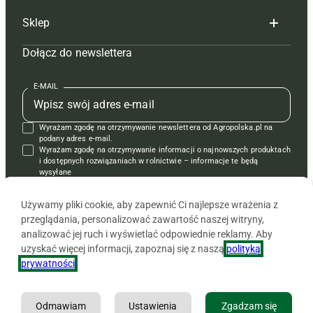
Sklep
Tagi
Hoduj z głową świnie
Redakcja
Dołącz do newslettera
Mapa serwisu
Prenumerata
Prenumerata
Czasopisma i prenumerata
Kontakt
Redakcja
Reklama
Książki
E-MAIL
Regulamin
Kontakt
Kontakt
Regulamin
Wyrażam zgodę na otrzymywanie newslettera od Agropolska.pl na
Polityka prywatności
Reklama
Krzyżówki
podany adres e-mail.
Wyrażam zgodę na otrzymywanie informacji o najnowszych produktach
i dostępnych rozwiązaniach w rolnictwie – informacje te będą
wysyłane
od APRA sp. z o.o. w imieniu partnerów.
Używamy pliki cookie, aby zapewnić Ci najlepsze wrażenia z
przeglądania, personalizować zawartość naszej witryny,
analizować jej ruch i wyświetlać odpowiednie reklamy. Aby
uzyskać więcej informacji, zapoznaj się z naszą
polityką
prywatności
.
Odmawiam
Ustawienia
Zgadzam się
Copyright © 2026 Agencja Promocji Rolnictwa i Agrobiznesu APRA