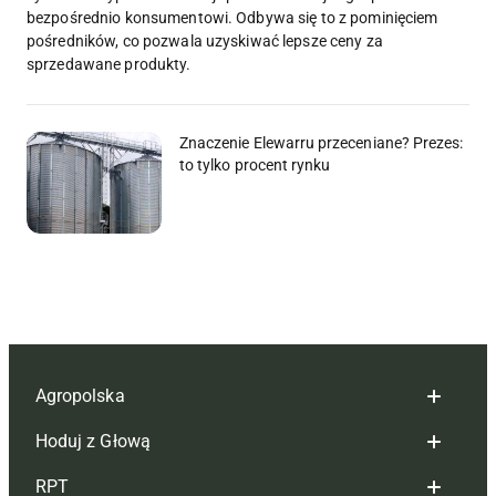
bezpośrednio konsumentowi. Odbywa się to z pominięciem
pośredników, co pozwala uzyskiwać lepsze ceny za
sprzedawane produkty.
Znaczenie Elewarru przeceniane? Prezes:
to tylko procent rynku
Agropolska
Hoduj z Głową
Redakcja
RPT
Reklama
Hoduj z głową bydło