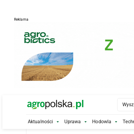
Reklama
Main Logo
Aktualności
Uprawa
Hodowla
Techn
Aktualności Submenu
Uprawa Submenu
Hodowl