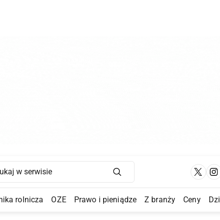
Main Navigation
ika rolnicza
OZE
Prawo i pieniądze
Z branży
Ceny
Dz
a Submenu