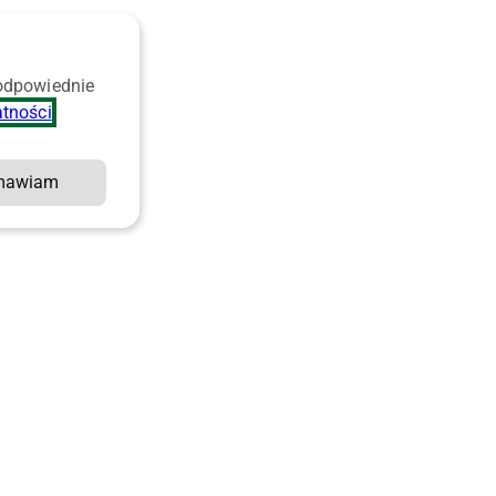
 odpowiednie
atności
.
mawiam