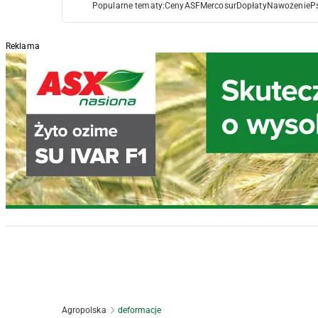
Popularne tematy:
Ceny
ASF
Mercosur
Dopłaty
Nawożenie
P
Reklama
Agropolska
deformacje