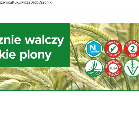
szenica
Kukurydza
Drób
Ciągniki