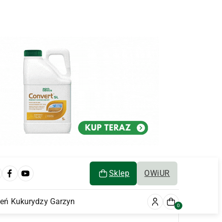
Sklep
OWiUR
ień Kukurydzy Garzyn
0