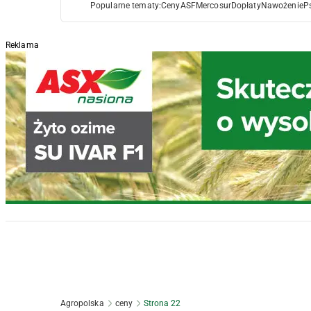
Popularne tematy:
Ceny
ASF
Mercosur
Dopłaty
Nawożenie
P
Reklama
Agropolska
ceny
Strona 22