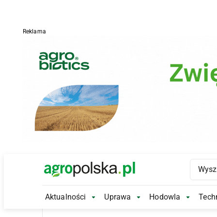
Reklama
Main Logo
Aktualności
Uprawa
Hodowla
Techn
Aktualności Submenu
Uprawa Submenu
Hodowl