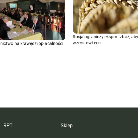
Rosja ograniczy eksport zbóż, ab
wzrostowi cen
olnictwo na krawędzi opłacalności
RPT
Sklep