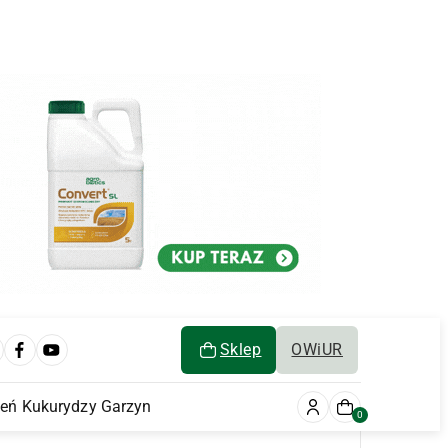
Sklep
OWiUR
ień Kukurydzy Garzyn
0