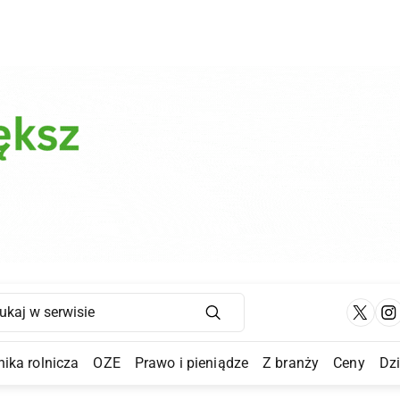
Main Navigation
ika rolnicza
OZE
Prawo i pieniądze
Z branży
Ceny
Dz
a Submenu