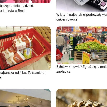
rożeje z dnia na dzień.
 inflacja w Rosji
W lutym najbardziej podrożały w
cukier i owoce
Byłeś w zmowie? Zgłoś się, a mnie
zapłacisz
ajtańsza od 4 lat. To staniało
j