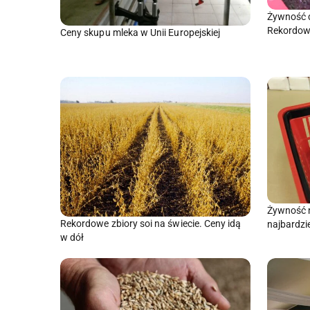
Żywność d
Rekordowa
Ceny skupu mleka w Unii Europejskiej
Żywność n
Rekordowe zbiory soi na świecie. Ceny idą
najbardzie
w dół