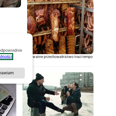
 odpowiednie
atności
.
Prywatne przechowalnictwo traci tempo
mawiam