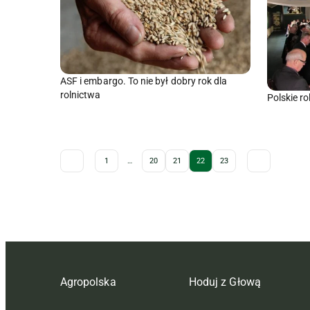
ASF i embargo. To nie był dobry rok dla
rolnictwa
Polskie r
Archive Pagination
1
…
20
21
22
23
Agropolska
Hoduj z Głową