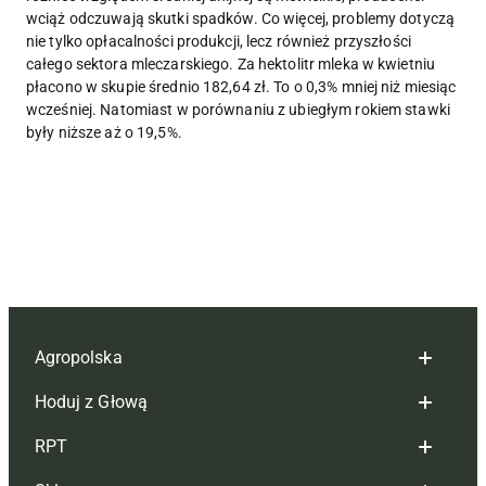
wciąż odczuwają skutki spadków. Co więcej, problemy dotyczą
nie tylko opłacalności produkcji, lecz również przyszłości
całego sektora mleczarskiego. Za hektolitr mleka w kwietniu
płacono w skupie średnio 182,64 zł. To o 0,3% mniej niż miesiąc
wcześniej. Natomiast w porównaniu z ubiegłym rokiem stawki
były niższe aż o 19,5%.
Agropolska
Hoduj z Głową
Redakcja
RPT
Reklama
Hoduj z głową bydło