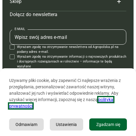
Sklep
Tagi
Hoduj z głową świnie
Redakcja
Dołącz do newslettera
Mapa serwisu
Prenumerata
Prenumerata
Czasopisma i prenumerata
Kontakt
Redakcja
Reklama
Książki
E-MAIL
Regulamin
Kontakt
Kontakt
Regulamin
Wyrażam zgodę na otrzymywanie newslettera od Agropolska.pl na
Polityka prywatności
Reklama
Krzyżówki
podany adres e-mail.
Wyrażam zgodę na otrzymywanie informacji o najnowszych produktach
i dostępnych rozwiązaniach w rolnictwie – informacje te będą
wysyłane
od APRA sp. z o.o. w imieniu partnerów.
Używamy pliki cookie, aby zapewnić Ci najlepsze wrażenia z
przeglądania, personalizować zawartość naszej witryny,
analizować jej ruch i wyświetlać odpowiednie reklamy. Aby
uzyskać więcej informacji, zapoznaj się z naszą
polityką
prywatności
.
Odmawiam
Ustawienia
Zgadzam się
Copyright © 2026 Agencja Promocji Rolnictwa i Agrobiznesu APRA