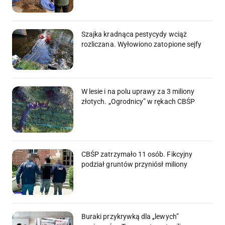
Szajka kradnąca pestycydy wciąż
rozliczana. Wyłowiono zatopione sejfy
W lesie i na polu uprawy za 3 miliony
złotych. „Ogrodnicy” w rękach CBŚP
CBŚP zatrzymało 11 osób. Fikcyjny
podział gruntów przyniósł miliony
Buraki przykrywką dla „lewych”