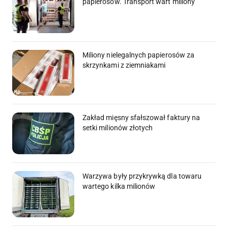
papierosów. Transport wart miliony
Miliony nielegalnych papierosów za
skrzynkami z ziemniakami
Zakład mięsny sfałszował faktury na
setki milionów złotych
Warzywa były przykrywką dla towaru
wartego kilka milionów