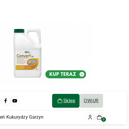
Sklep
OWiUR
ień Kukurydzy Garzyn
0