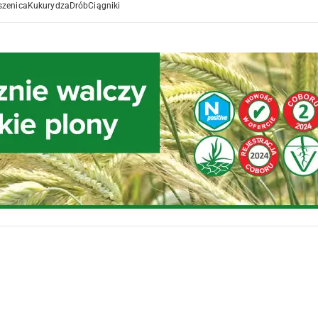
szenica
Kukurydza
Drób
Ciągniki