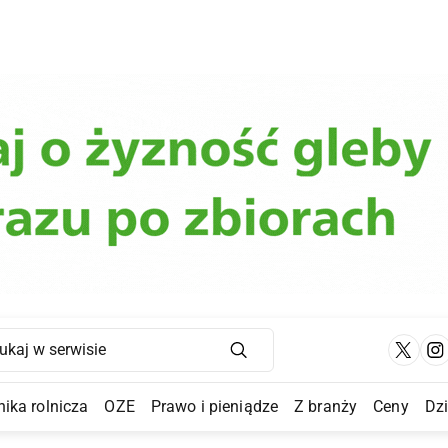
Main Navigation
ika rolnicza
OZE
Prawo i pieniądze
Z branży
Ceny
Dz
a Submenu