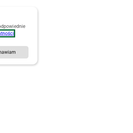
 odpowiednie
atności
.
mawiam