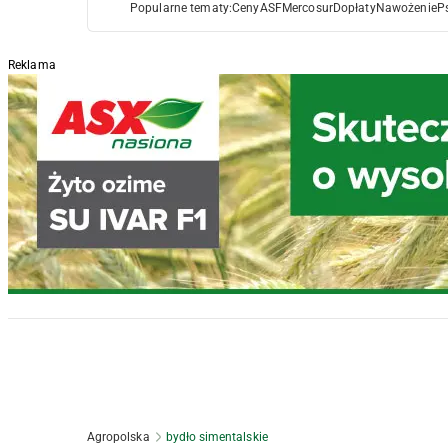
Popularne tematy:
Ceny
ASF
Mercosur
Dopłaty
Nawożenie
P
Reklama
Agropolska
bydło simentalskie