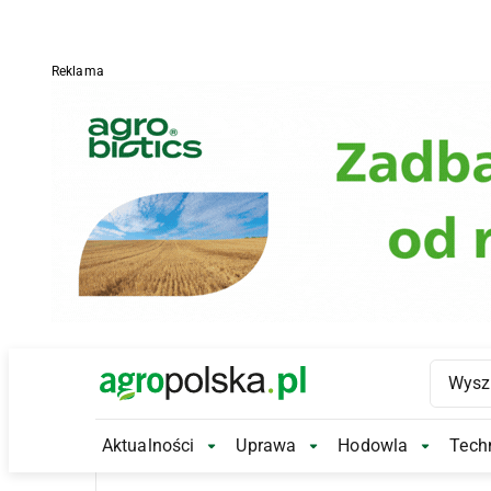
Reklama
Main Logo
Aktualności
Uprawa
Hodowla
Techn
Aktualności Submenu
Uprawa Submenu
Hodowl