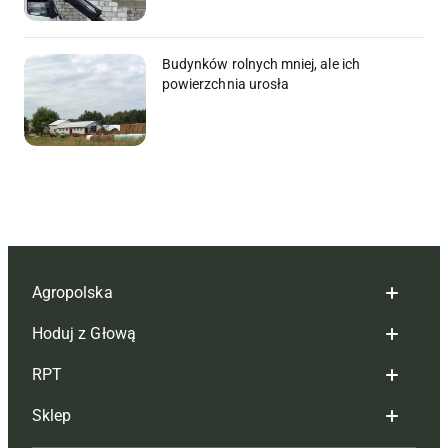
Budynków rolnych mniej, ale ich
powierzchnia urosła
Agropolska
Hoduj z Głową
Redakcja
RPT
Reklama
Hoduj z głową bydło
Sklep
Tagi
Hoduj z głową świnie
Redakcja