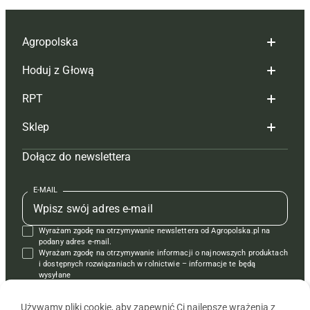
Agropolska
Hoduj z Głową
Redakcja
RPT
Reklama
Hoduj z głową bydło
Sklep
Tagi
Hoduj z głową świnie
Redakcja
Dołącz do newslettera
Mapa serwisu
Prenumerata
Prenumerata
Czasopisma i prenumerata
Kontakt
Redakcja
Reklama
Książki
E-MAIL
Regulamin
Kontakt
Kontakt
Regulamin
Wyrażam zgodę na otrzymywanie newslettera od Agropolska.pl na
Polityka prywatności
Reklama
Krzyżówki
podany adres e-mail.
Wyrażam zgodę na otrzymywanie informacji o najnowszych produktach
i dostępnych rozwiązaniach w rolnictwie – informacje te będą
wysyłane
od APRA sp. z o.o. w imieniu partnerów.
Używamy pliki cookie, aby zapewnić Ci najlepsze wrażenia z