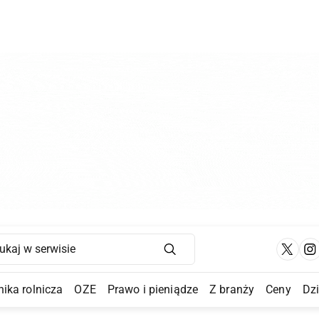
Main Navigation
ika rolnicza
OZE
Prawo i pieniądze
Z branży
Ceny
Dz
a Submenu