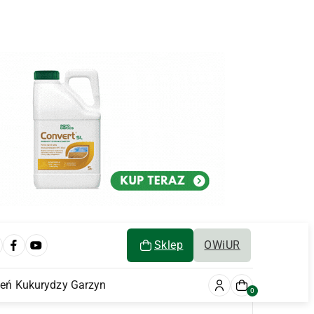
Sklep
OWiUR
ień Kukurydzy Garzyn
0