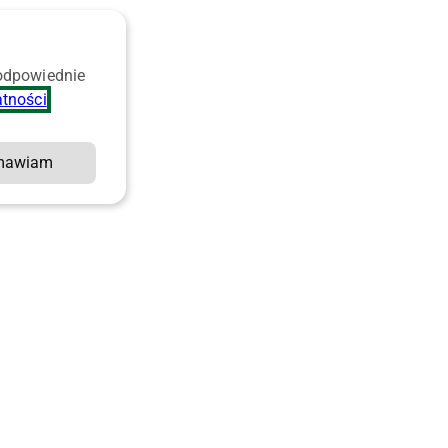
 odpowiednie
atności
.
mawiam