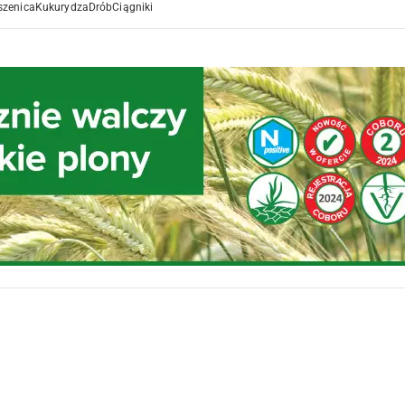
szenica
Kukurydza
Drób
Ciągniki