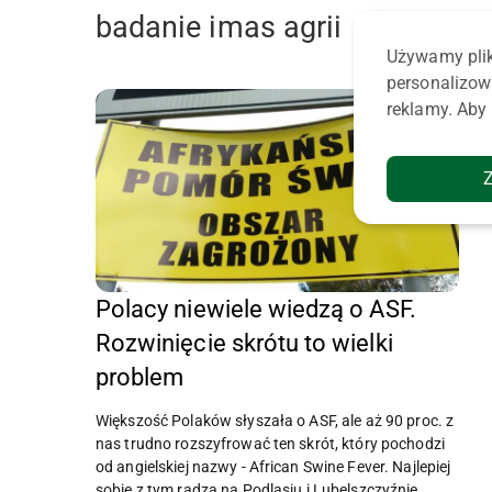
badanie imas agrii
Używamy plik
personalizow
reklamy. Aby 
Polacy niewiele wiedzą o ASF.
Rozwinięcie skrótu to wielki
problem
Większość Polaków słyszała o ASF, ale aż 90 proc. z
nas trudno rozszyfrować ten skrót, który pochodzi
od angielskiej nazwy - African Swine Fever. Najlepiej
sobie z tym radzą na Podlasiu i Lubelszczyźnie.