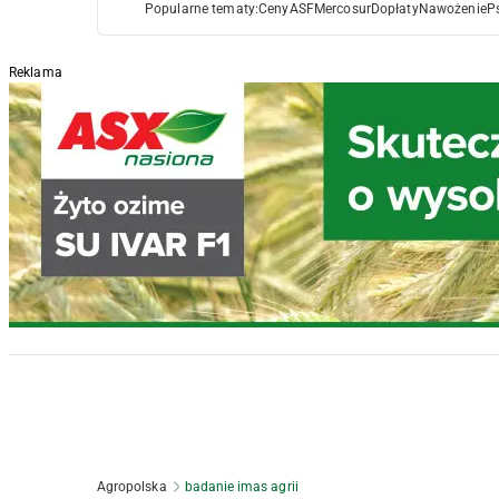
Popularne tematy:
Ceny
ASF
Mercosur
Dopłaty
Nawożenie
P
Reklama
Agropolska
badanie imas agrii