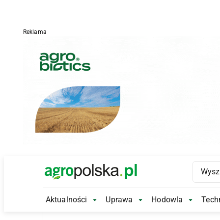
Reklama
Main Logo
Aktualności
Uprawa
Hodowla
Techn
Aktualności Submenu
Uprawa Submenu
Hodowl