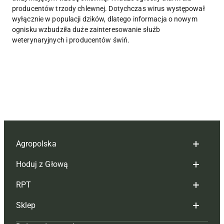
producentów trzody chlewnej. Dotychczas wirus występował
wyłącznie w populacji dzików, dlatego informacja o nowym
ognisku wzbudziła duże zainteresowanie służb
weterynaryjnych i producentów świń.
Agropolska
Hoduj z Głową
Redakcja
RPT
Reklama
Hoduj z głową bydło
Sklep
Tagi
Hoduj z głową świnie
Redakcja