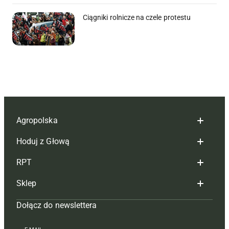
Ciągniki rolnicze na czele protestu
Agropolska
Hoduj z Głową
Redakcja
RPT
Reklama
Hoduj z głową bydło
Sklep
Tagi
Hoduj z głową świnie
Redakcja
Dołącz do newslettera
Mapa serwisu
Prenumerata
Prenumerata
Czasopisma i prenumerata
Kontakt
Redakcja
Reklama
Książki