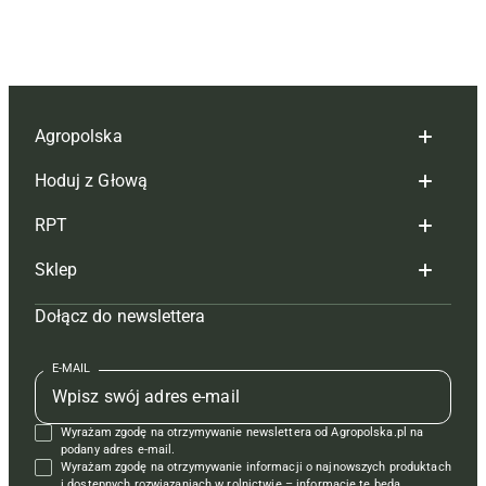
Agropolska
Hoduj z Głową
Redakcja
RPT
Reklama
Hoduj z głową bydło
Sklep
Tagi
Hoduj z głową świnie
Redakcja
Dołącz do newslettera
Mapa serwisu
Prenumerata
Prenumerata
Czasopisma i prenumerata
Kontakt
Redakcja
Reklama
Książki
E-MAIL
Regulamin
Kontakt
Kontakt
Regulamin
Wyrażam zgodę na otrzymywanie newslettera od Agropolska.pl na
Polityka prywatności
Reklama
Krzyżówki
podany adres e-mail.
Wyrażam zgodę na otrzymywanie informacji o najnowszych produktach
i dostępnych rozwiązaniach w rolnictwie – informacje te będą