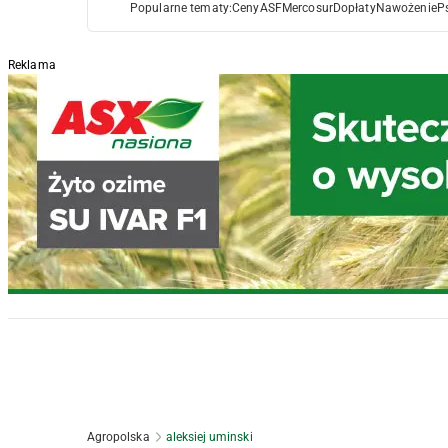
Popularne tematy:
Ceny
ASF
Mercosur
Dopłaty
Nawożenie
P
Reklama
Agropolska
aleksiej uminski