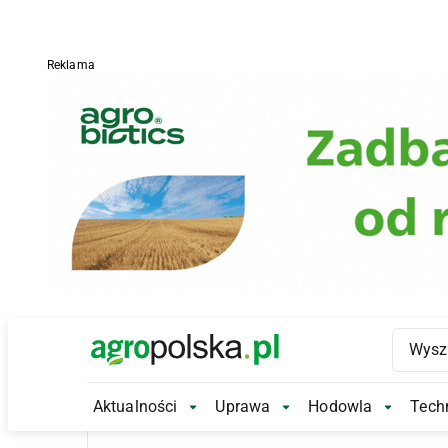
Reklama
Main Logo
Aktualności
Uprawa
Hodowla
Techn
Aktualności Submenu
Uprawa Submenu
Hodowl