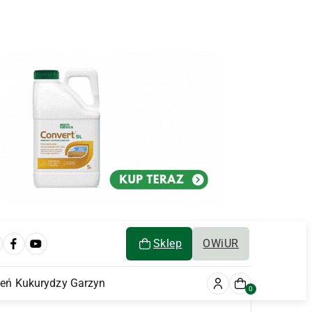
Sklep
OWiUR
ień Kukurydzy Garzyn
0