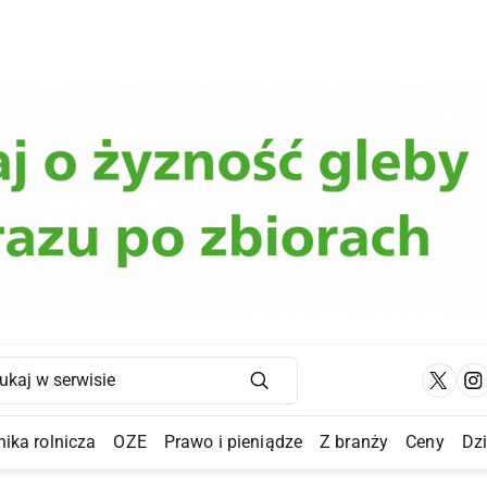
Main Navigation
ika rolnicza
OZE
Prawo i pieniądze
Z branży
Ceny
Dz
a Submenu