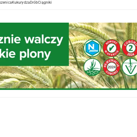
szenica
Kukurydza
Drób
Ciągniki