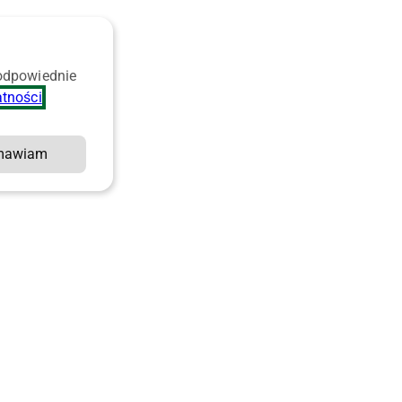
 odpowiednie
atności
.
mawiam