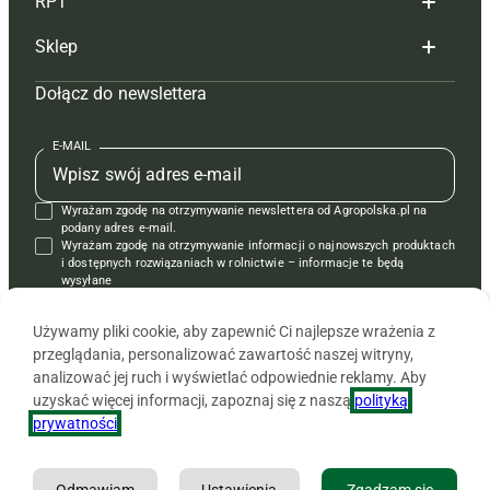
RPT
Reklama
Hoduj z głową bydło
Sklep
Tagi
Hoduj z głową świnie
Redakcja
Dołącz do newslettera
Mapa serwisu
Prenumerata
Prenumerata
Czasopisma i prenumerata
Kontakt
Redakcja
Reklama
Książki
E-MAIL
Regulamin
Kontakt
Kontakt
Regulamin
Wyrażam zgodę na otrzymywanie newslettera od Agropolska.pl na
Polityka prywatności
Reklama
Krzyżówki
podany adres e-mail.
Wyrażam zgodę na otrzymywanie informacji o najnowszych produktach
i dostępnych rozwiązaniach w rolnictwie – informacje te będą
wysyłane
od APRA sp. z o.o. w imieniu partnerów.
Używamy pliki cookie, aby zapewnić Ci najlepsze wrażenia z
przeglądania, personalizować zawartość naszej witryny,
analizować jej ruch i wyświetlać odpowiednie reklamy. Aby
uzyskać więcej informacji, zapoznaj się z naszą
polityką
prywatności
.