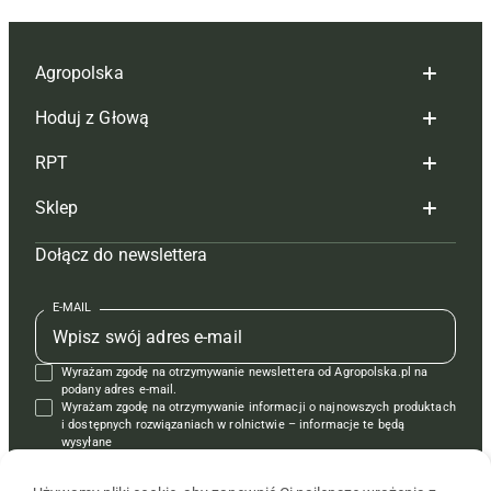
Agropolska
Hoduj z Głową
Redakcja
RPT
Reklama
Hoduj z głową bydło
Sklep
Tagi
Hoduj z głową świnie
Redakcja
Dołącz do newslettera
Mapa serwisu
Prenumerata
Prenumerata
Czasopisma i prenumerata
Kontakt
Redakcja
Reklama
Książki
E-MAIL
Regulamin
Kontakt
Kontakt
Regulamin
Wyrażam zgodę na otrzymywanie newslettera od Agropolska.pl na
Polityka prywatności
Reklama
Krzyżówki
podany adres e-mail.
Wyrażam zgodę na otrzymywanie informacji o najnowszych produktach
i dostępnych rozwiązaniach w rolnictwie – informacje te będą
wysyłane
od APRA sp. z o.o. w imieniu partnerów.