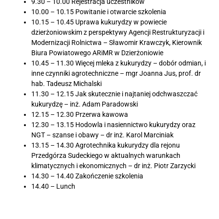
9.30 – 10.00 Rejestracja uczestników
10.00 – 10.15 Powitanie i otwarcie szkolenia
10.15 – 10.45 Uprawa kukurydzy w powiecie
dzierżoniowskim z perspektywy Agencji Restrukturyzacji i
Modernizacji Rolnictwa – Sławomir Krawczyk, Kierownik
Biura Powiatowego ARiMR w Dzierżoniowie
10.45 – 11.30 Więcej mleka z kukurydzy – dobór odmian, i
inne czynniki agrotechniczne – mgr Joanna Jus, prof. dr
hab. Tadeusz Michalski
11.30 – 12.15 Jak skutecznie i najtaniej odchwaszczać
kukurydzę – inż. Adam Paradowski
12.15 – 12.30 Przerwa kawowa
12.30 – 13.15 Hodowla i nasiennictwo kukurydzy oraz
NGT – szanse i obawy – dr inż. Karol Marciniak
13.15 – 14.30 Agrotechnika kukurydzy dla rejonu
Przedgórza Sudeckiego w aktualnych warunkach
klimatycznych i ekonomicznych – dr inż. Piotr Zarzycki
14.30 – 14.40 Zakończenie szkolenia
14.40 – Lunch